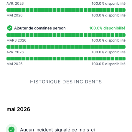
AVR. 2026
100.0
%
disponibilité
MAI 2026
100.0
%
disponibilité
100% - disponibilité
Ajouter de domaines personnalisés
100.0% disponibilité
Ajouter de domaines personnalisés - Opérationnel
Lire le graphique de disponibilité pour Ajouter de doma
MARS 2026
100.0
%
disponibilité
AVR. 2026
100.0
%
disponibilité
MAI 2026
100.0
%
disponibilité
HISTORIQUE DES INCIDENTS
mai 2026
Aucun incident signalé ce mois-ci